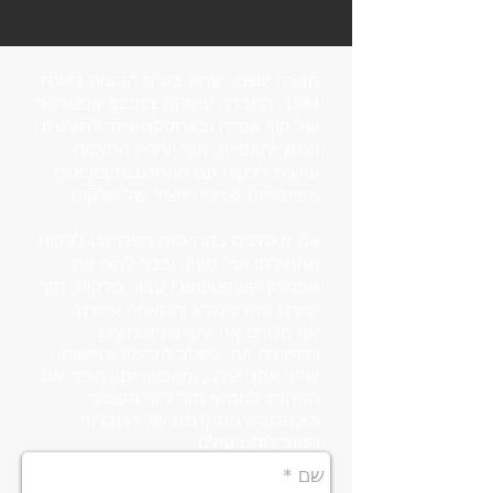
חברת שצמן יצחק בע"מ הוקמה בשנת
1984. החברה עוסקת בתכנון אסטרטגי
של קווי אפייה ובאספקת ציוד לתעשיית
המזון והאפייה, תוך יצירת התאמה
אישית ללקוח עם התחשבות ביכולות
הפיננסיות וצרכי הייצור של הלקוח.
אנו מאמינים בהתאמת הפרויקט ללקוח
מתחילתו ועד סופו, ובכך לתת את
הפתרון האופטימאלי עבור הלקוח, תוך
יצירת פתרון מלא והתאמה אישית.
אנו מלווים את לקוחותינו משלב
החשיבה ועד לשלב הביצוע והיישום,
שלב אחר שלב, ומאפשרים להפוך את
הפתרון לממשי תוך ליווי מקצועי
וטכנולוגיה מתקדמת של החברות
המובילות בעולם.